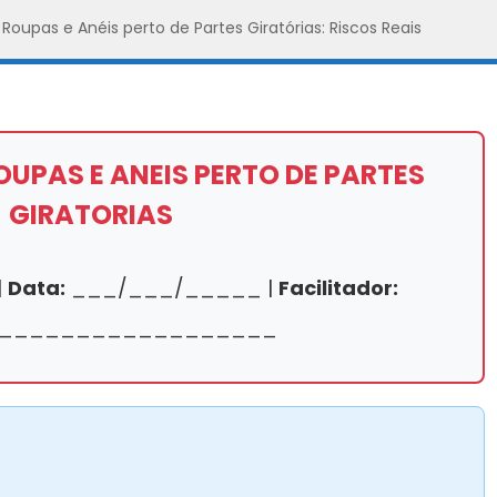
 Roupas e Anéis perto de Partes Giratórias: Riscos Reais
OUPAS E ANEIS PERTO DE PARTES
GIRATORIAS
|
Data:
___/___/_____ |
Facilitador:
__________________