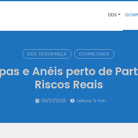
DDS
DOWN
DDS SEGURANÇA
DOWNLOADS
as e Anéis perto de Part
Riscos Reais
09/07/2026
Leitura: 5 min