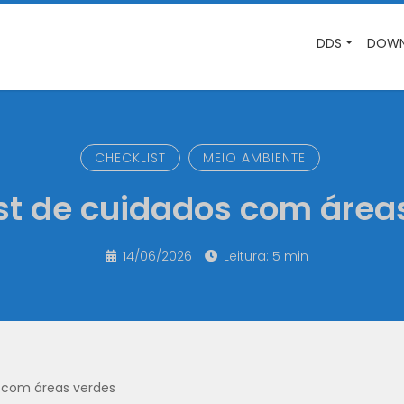
DDS
DOWN
CHECKLIST
MEIO AMBIENTE
st de cuidados com área
14/06/2026
Leitura: 5 min
s com áreas verdes