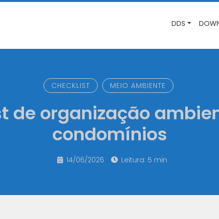
DDS
DOWN
CHECKLIST
MEIO AMBIENTE
st de organização ambien
condomínios
14/06/2026
Leitura: 5 min