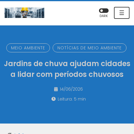
☰
DARK
MEIO AMBIENTE
NOTÍCIAS DE MEIO AMBIENTE
Jardins de chuva ajudam cidades
a lidar com períodos chuvosos
14/06/2026
Leitura: 5 min